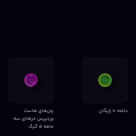
۲۰۰ هزار تومان تخفیف ثبت دامنه .com
تخفیف ویژه پسوند .com
خرید از لیموهاست
secret-server-10
مهلت استفاده تا ۲۱ آذر ساعت ۲۲ و ۳۰ شب
10% تخفیف
تمام پلن‌های سرور اختصاصی
خرید از لیموهاست
دامنه ir رایگان
پلن‌های هاست
وردپرس حرفه‌ای سه
ماهه ۵ گیگ
secret-dedicated-۱۵